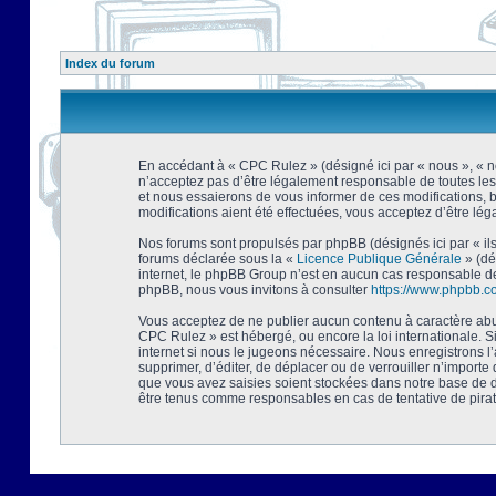
Index du forum
En accédant à « CPC Rulez » (désigné ici par « nous », « no
n’acceptez pas d’être légalement responsable de toutes les
et nous essaierons de vous informer de ces modifications, 
modifications aient été effectuées, vous acceptez d’être lé
Nos forums sont propulsés par phpBB (désignés ici par « ils
forums déclarée sous la «
Licence Publique Générale
» (dé
internet, le phpBB Group n’est en aucun cas responsable de
phpBB, nous vous invitons à consulter
https://www.phpbb.c
Vous acceptez de ne publier aucun contenu à caractère abusi
CPC Rulez » est hébergé, ou encore la loi internationale. 
internet si nous le jugeons nécessaire. Nous enregistrons l
supprimer, d’éditer, de déplacer ou de verrouiller n’importe
que vous avez saisies soient stockées dans notre base de d
être tenus comme responsables en cas de tentative de pira