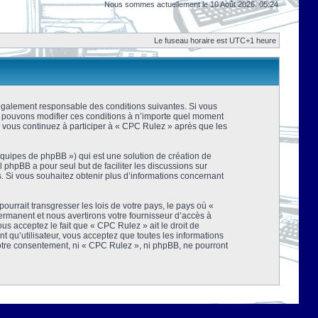
Nous sommes actuellement le 10 Août 2026, 05:24
Le fuseau horaire est UTC+1 heure
 légalement responsable des conditions suivantes. Si vous
us pouvons modifier ces conditions à n’importe quel moment
 vous continuez à participer à « CPC Rulez » après que les
équipes de phpBB ») qui est une solution de création de
el phpBB a pour seul but de faciliter les discussions sur
 Si vous souhaitez obtenir plus d’informations concernant
urrait transgresser les lois de votre pays, le pays où «
rmanent et nous avertirons votre fournisseur d’accès à
s acceptez le fait que « CPC Rulez » ait le droit de
t qu’utilisateur, vous acceptez que toutes les informations
votre consentement, ni « CPC Rulez », ni phpBB, ne pourront