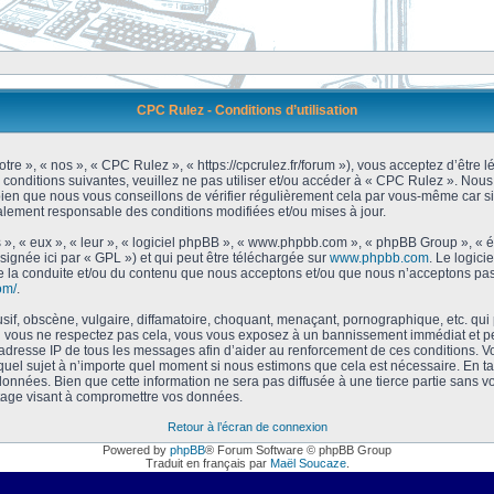
CPC Rulez - Conditions d’utilisation
tre », « nos », « CPC Rulez », « https://cpcrulez.fr/forum »), vous acceptez d’être
 conditions suivantes, veuillez ne pas utiliser et/ou accéder à « CPC Rulez ». No
bien que nous vous conseillons de vérifier régulièrement cela par vous-même car si
galement responsable des conditions modifiées et/ou mises à jour.
 », « eux », « leur », « logiciel phpBB », « www.phpbb.com », « phpBB Group », « 
signée ici par « GPL ») et qui peut être téléchargée sur
www.phpbb.com
. Le logici
 la conduite et/ou du contenu que nous acceptons et/ou que nous n’acceptons pas.
om/
.
f, obscène, vulgaire, diffamatoire, choquant, menaçant, pornographique, etc. qui po
Si vous ne respectez pas cela, vous vous exposez à un bannissement immédiat et pe
’adresse IP de tous les messages afin d’aider au renforcement de ces conditions. Vou
 quel sujet à n’importe quel moment si nous estimons que cela est nécessaire. En tan
onnées. Bien que cette information ne sera pas diffusée à une tierce partie sans 
tage visant à compromettre vos données.
Retour à l’écran de connexion
Powered by
phpBB
® Forum Software © phpBB Group
Traduit en français par
Maël Soucaze
.