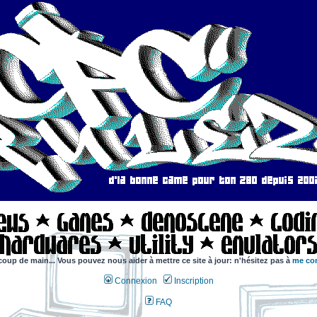
coup de main... Vous pouvez nous aider à mettre ce site à jour: n'hésitez pas à
me con
Connexion
Inscription
FAQ