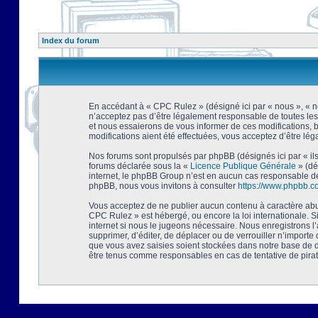
Index du forum
En accédant à « CPC Rulez » (désigné ici par « nous », « no
n’acceptez pas d’être légalement responsable de toutes les
et nous essaierons de vous informer de ces modifications, 
modifications aient été effectuées, vous acceptez d’être lé
Nos forums sont propulsés par phpBB (désignés ici par « ils
forums déclarée sous la «
Licence Publique Générale
» (dé
internet, le phpBB Group n’est en aucun cas responsable de
phpBB, nous vous invitons à consulter
https://www.phpbb.c
Vous acceptez de ne publier aucun contenu à caractère abusi
CPC Rulez » est hébergé, ou encore la loi internationale. 
internet si nous le jugeons nécessaire. Nous enregistrons l
supprimer, d’éditer, de déplacer ou de verrouiller n’importe
que vous avez saisies soient stockées dans notre base de d
être tenus comme responsables en cas de tentative de pira