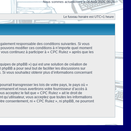
Nous sommes actuellement le 06 Août 2026, 05:28
Le fuseau horaire est UTC+1 heure
 légalement responsable des conditions suivantes. Si vous
us pouvons modifier ces conditions à n’importe quel moment
 vous continuez à participer à « CPC Rulez » après que les
équipes de phpBB ») qui est une solution de création de
el phpBB a pour seul but de faciliter les discussions sur
 Si vous souhaitez obtenir plus d’informations concernant
urrait transgresser les lois de votre pays, le pays où «
rmanent et nous avertirons votre fournisseur d’accès à
s acceptez le fait que « CPC Rulez » ait le droit de
t qu’utilisateur, vous acceptez que toutes les informations
votre consentement, ni « CPC Rulez », ni phpBB, ne pourront