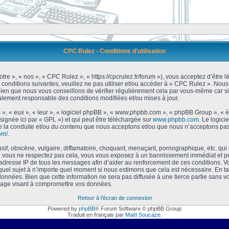
CPC Rulez - Conditions d’utilisation
tre », « nos », « CPC Rulez », « https://cpcrulez.fr/forum »), vous acceptez d’être
 conditions suivantes, veuillez ne pas utiliser et/ou accéder à « CPC Rulez ». No
bien que nous vous conseillons de vérifier régulièrement cela par vous-même car si
galement responsable des conditions modifiées et/ou mises à jour.
 », « eux », « leur », « logiciel phpBB », « www.phpbb.com », « phpBB Group », « 
signée ici par « GPL ») et qui peut être téléchargée sur
www.phpbb.com
. Le logici
 la conduite et/ou du contenu que nous acceptons et/ou que nous n’acceptons pas.
om/
.
f, obscène, vulgaire, diffamatoire, choquant, menaçant, pornographique, etc. qui po
Si vous ne respectez pas cela, vous vous exposez à un bannissement immédiat et pe
’adresse IP de tous les messages afin d’aider au renforcement de ces conditions. Vou
 quel sujet à n’importe quel moment si nous estimons que cela est nécessaire. En tan
onnées. Bien que cette information ne sera pas diffusée à une tierce partie sans 
tage visant à compromettre vos données.
Retour à l’écran de connexion
Powered by
phpBB
® Forum Software © phpBB Group
Traduit en français par
Maël Soucaze
.