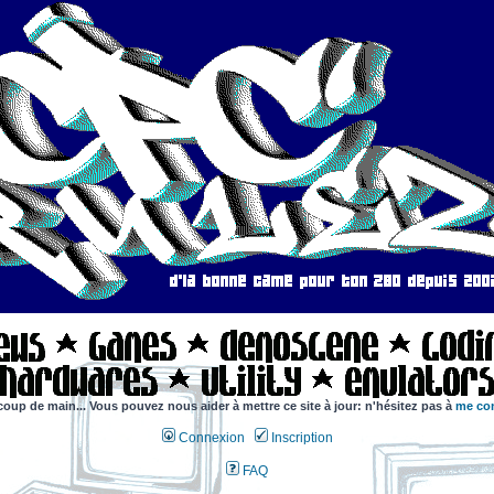
coup de main... Vous pouvez nous aider à mettre ce site à jour: n'hésitez pas à
me con
Connexion
Inscription
FAQ