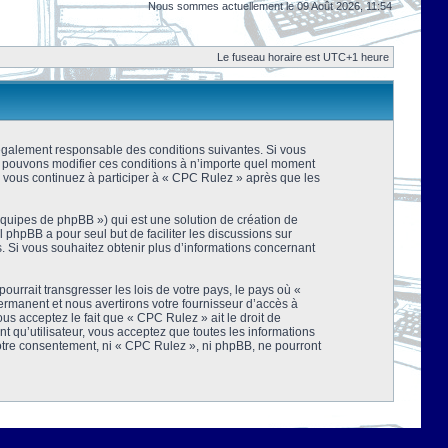
Nous sommes actuellement le 09 Août 2026, 11:54
Le fuseau horaire est UTC+1 heure
 légalement responsable des conditions suivantes. Si vous
us pouvons modifier ces conditions à n’importe quel moment
 vous continuez à participer à « CPC Rulez » après que les
équipes de phpBB ») qui est une solution de création de
el phpBB a pour seul but de faciliter les discussions sur
 Si vous souhaitez obtenir plus d’informations concernant
urrait transgresser les lois de votre pays, le pays où «
rmanent et nous avertirons votre fournisseur d’accès à
s acceptez le fait que « CPC Rulez » ait le droit de
t qu’utilisateur, vous acceptez que toutes les informations
votre consentement, ni « CPC Rulez », ni phpBB, ne pourront