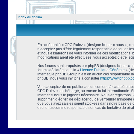
Index du forum
En accédant à « CPC Rulez » (désigné ici par « nous », « no
n’acceptez pas d’être légalement responsable de toutes les
et nous essaierons de vous informer de ces modifications, 
modifications aient été effectuées, vous acceptez d’être lé
Nos forums sont propulsés par phpBB (désignés ici par « ils
forums déclarée sous la «
Licence Publique Générale
» (dé
internet, le phpBB Group n’est en aucun cas responsable de
phpBB, nous vous invitons à consulter
https://www.phpbb.c
Vous acceptez de ne publier aucun contenu à caractère abusi
CPC Rulez » est hébergé, ou encore la loi internationale. 
internet si nous le jugeons nécessaire. Nous enregistrons l
supprimer, d’éditer, de déplacer ou de verrouiller n’importe
que vous avez saisies soient stockées dans notre base de d
être tenus comme responsables en cas de tentative de pira