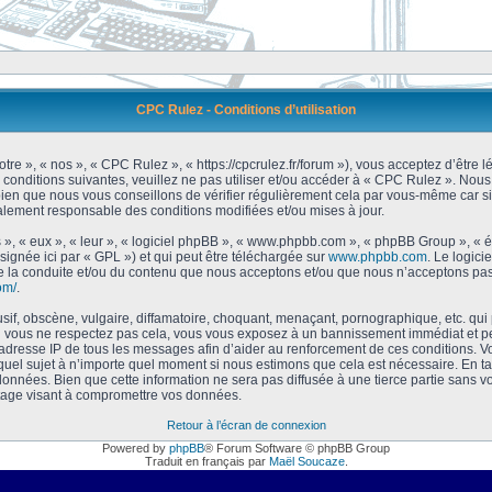
CPC Rulez - Conditions d’utilisation
tre », « nos », « CPC Rulez », « https://cpcrulez.fr/forum »), vous acceptez d’être
 conditions suivantes, veuillez ne pas utiliser et/ou accéder à « CPC Rulez ». No
bien que nous vous conseillons de vérifier régulièrement cela par vous-même car si
galement responsable des conditions modifiées et/ou mises à jour.
 », « eux », « leur », « logiciel phpBB », « www.phpbb.com », « phpBB Group », « 
signée ici par « GPL ») et qui peut être téléchargée sur
www.phpbb.com
. Le logici
 la conduite et/ou du contenu que nous acceptons et/ou que nous n’acceptons pas.
om/
.
f, obscène, vulgaire, diffamatoire, choquant, menaçant, pornographique, etc. qui po
Si vous ne respectez pas cela, vous vous exposez à un bannissement immédiat et pe
’adresse IP de tous les messages afin d’aider au renforcement de ces conditions. Vou
 quel sujet à n’importe quel moment si nous estimons que cela est nécessaire. En tan
onnées. Bien que cette information ne sera pas diffusée à une tierce partie sans 
tage visant à compromettre vos données.
Retour à l’écran de connexion
Powered by
phpBB
® Forum Software © phpBB Group
Traduit en français par
Maël Soucaze
.