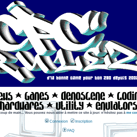
coup de main... Vous pouvez nous aider à mettre ce site à jour: n'hésitez pas à
me con
Connexion
Inscription
FAQ