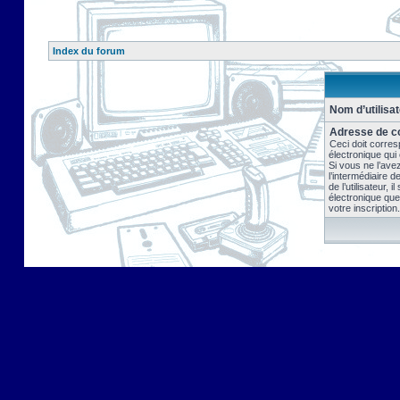
Index du forum
Nom d’utilisat
Adresse de co
Ceci doit corres
électronique qui
Si vous ne l’ave
l’intermédiaire 
de l’utilisateur, 
électronique que
votre inscription.