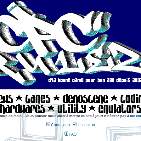
coup de main... Vous pouvez nous aider à mettre ce site à jour: n'hésitez pas à
me con
Connexion
Inscription
FAQ