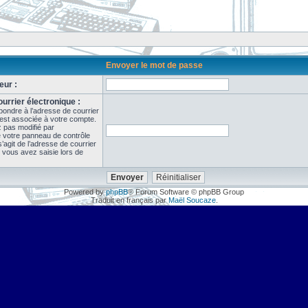
Envoyer le mot de passe
eur :
urrier électronique :
pondre à l’adresse de courrier
 est associée à votre compte.
z pas modifié par
de votre panneau de contrôle
il s’agit de l’adresse de courrier
 vous avez saisie lors de
Powered by
phpBB
® Forum Software © phpBB Group
Traduit en français par
Maël Soucaze
.