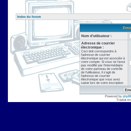
Index du forum
Envo
Nom d’utilisateur :
Adresse de courrier
électronique :
Ceci doit correspondre à
l’adresse de courrier
électronique qui est associée à
votre compte. Si vous ne l’avez
pas modifié par l’intermédiaire
de votre panneau de contrôle
de l’utilisateur, il s’agit de
l’adresse de courrier
électronique que vous avez
saisie lors de votre inscription.
Powered by
phpB
Traduit en