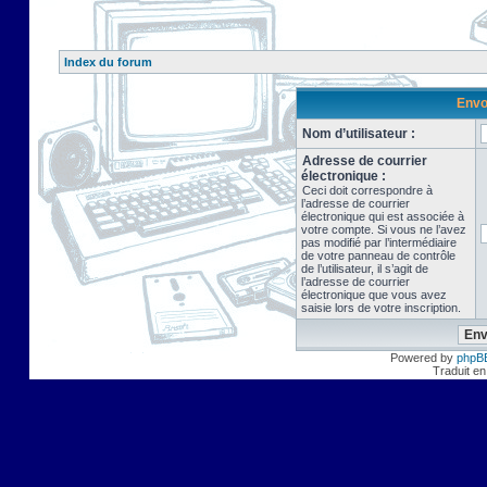
Index du forum
Envo
Nom d’utilisateur :
Adresse de courrier
électronique :
Ceci doit correspondre à
l’adresse de courrier
électronique qui est associée à
votre compte. Si vous ne l’avez
pas modifié par l’intermédiaire
de votre panneau de contrôle
de l’utilisateur, il s’agit de
l’adresse de courrier
électronique que vous avez
saisie lors de votre inscription.
Powered by
phpB
Traduit en