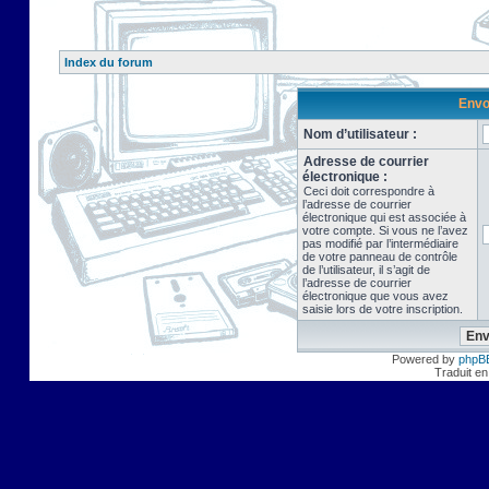
Index du forum
Envo
Nom d’utilisateur :
Adresse de courrier
électronique :
Ceci doit correspondre à
l’adresse de courrier
électronique qui est associée à
votre compte. Si vous ne l’avez
pas modifié par l’intermédiaire
de votre panneau de contrôle
de l’utilisateur, il s’agit de
l’adresse de courrier
électronique que vous avez
saisie lors de votre inscription.
Powered by
phpB
Traduit en