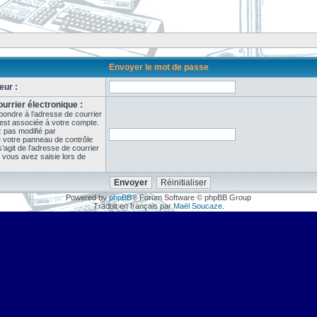
Envoyer le mot de passe
eur :
urrier électronique :
pondre à l’adresse de courrier
 est associée à votre compte.
z pas modifié par
de votre panneau de contrôle
il s’agit de l’adresse de courrier
 vous avez saisie lors de
Powered by
phpBB
® Forum Software © phpBB Group
Traduit en français par
Maël Soucaze
.