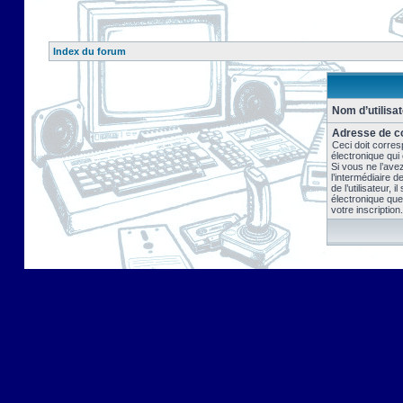
Index du forum
Nom d’utilisat
Adresse de co
Ceci doit corres
électronique qui
Si vous ne l’ave
l’intermédiaire 
de l’utilisateur, 
électronique que
votre inscription.