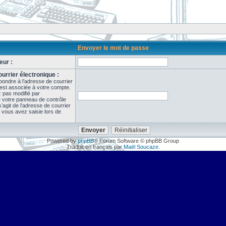
Envoyer le mot de passe
eur :
urrier électronique :
pondre à l’adresse de courrier
 est associée à votre compte.
z pas modifié par
de votre panneau de contrôle
il s’agit de l’adresse de courrier
 vous avez saisie lors de
Powered by
phpBB
® Forum Software © phpBB Group
Traduit en français par
Maël Soucaze
.