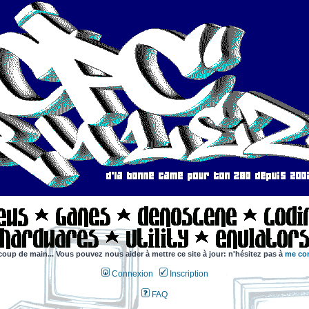
coup de main... Vous pouvez nous aider à mettre ce site à jour: n'hésitez pas à
me con
Connexion
Inscription
FAQ