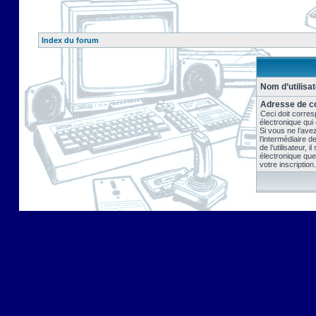
Index du forum
Nom d’utilisat
Adresse de co
Ceci doit corres
électronique qui
Si vous ne l’ave
l’intermédiaire 
de l’utilisateur, 
électronique que
votre inscription.