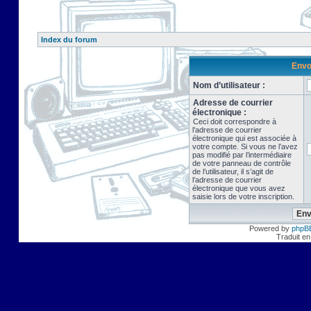
Index du forum
Envo
Nom d’utilisateur :
Adresse de courrier
électronique :
Ceci doit correspondre à
l’adresse de courrier
électronique qui est associée à
votre compte. Si vous ne l’avez
pas modifié par l’intermédiaire
de votre panneau de contrôle
de l’utilisateur, il s’agit de
l’adresse de courrier
électronique que vous avez
saisie lors de votre inscription.
Powered by
phpB
Traduit en