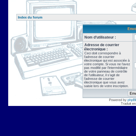
Index du forum
Envo
Nom d’utilisateur :
Adresse de courrier
électronique :
Ceci doit correspondre à
l’adresse de courrier
électronique qui est associée à
votre compte. Si vous ne l’avez
pas modifié par l’intermédiaire
de votre panneau de contrôle
de l’utilisateur, il s’agit de
l’adresse de courrier
électronique que vous avez
saisie lors de votre inscription.
Powered by
phpB
Traduit en