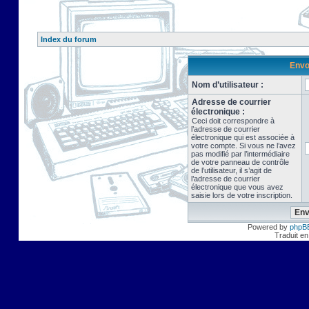
Index du forum
Envo
Nom d’utilisateur :
Adresse de courrier
électronique :
Ceci doit correspondre à
l’adresse de courrier
électronique qui est associée à
votre compte. Si vous ne l’avez
pas modifié par l’intermédiaire
de votre panneau de contrôle
de l’utilisateur, il s’agit de
l’adresse de courrier
électronique que vous avez
saisie lors de votre inscription.
Powered by
phpB
Traduit en