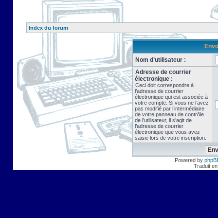
Index du forum
Envo
Nom d’utilisateur :
Adresse de courrier
électronique :
Ceci doit correspondre à
l’adresse de courrier
électronique qui est associée à
votre compte. Si vous ne l’avez
pas modifié par l’intermédiaire
de votre panneau de contrôle
de l’utilisateur, il s’agit de
l’adresse de courrier
électronique que vous avez
saisie lors de votre inscription.
Powered by
phpB
Traduit en