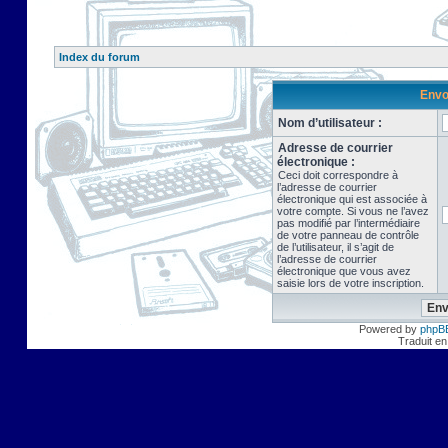
Index du forum
Envo
Nom d’utilisateur :
Adresse de courrier
électronique :
Ceci doit correspondre à
l’adresse de courrier
électronique qui est associée à
votre compte. Si vous ne l’avez
pas modifié par l’intermédiaire
de votre panneau de contrôle
de l’utilisateur, il s’agit de
l’adresse de courrier
électronique que vous avez
saisie lors de votre inscription.
Powered by
phpB
Traduit en