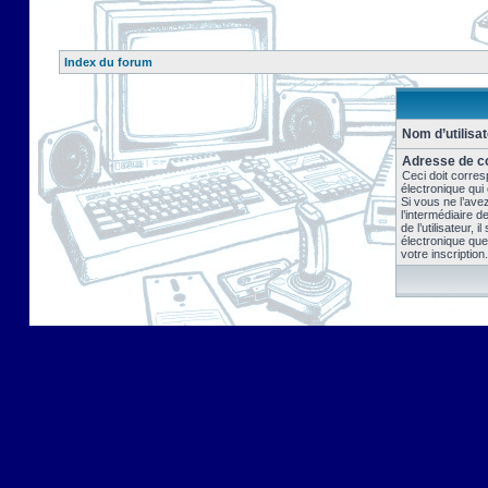
Index du forum
Nom d’utilisat
Adresse de co
Ceci doit corres
électronique qui
Si vous ne l’ave
l’intermédiaire 
de l’utilisateur, 
électronique que
votre inscription.