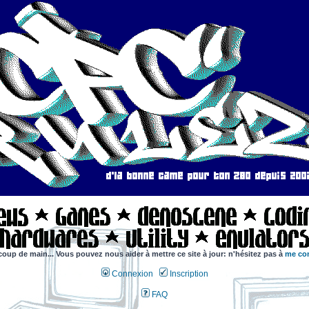
coup de main... Vous pouvez nous aider à mettre ce site à jour: n'hésitez pas à
me con
Connexion
Inscription
FAQ