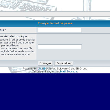
Envoyer le mot de passe
eur :
urrier électronique :
pondre à l’adresse de courrier
 est associée à votre compte.
z pas modifié par
de votre panneau de contrôle
il s’agit de l’adresse de courrier
 vous avez saisie lors de
Powered by
phpBB
® Forum Software © phpBB Group
Traduit en français par
Maël Soucaze
.