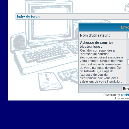
Index du forum
Envo
Nom d’utilisateur :
Adresse de courrier
électronique :
Ceci doit correspondre à
l’adresse de courrier
électronique qui est associée à
votre compte. Si vous ne l’avez
pas modifié par l’intermédiaire
de votre panneau de contrôle
de l’utilisateur, il s’agit de
l’adresse de courrier
électronique que vous avez
saisie lors de votre inscription.
Powered by
phpB
Traduit en