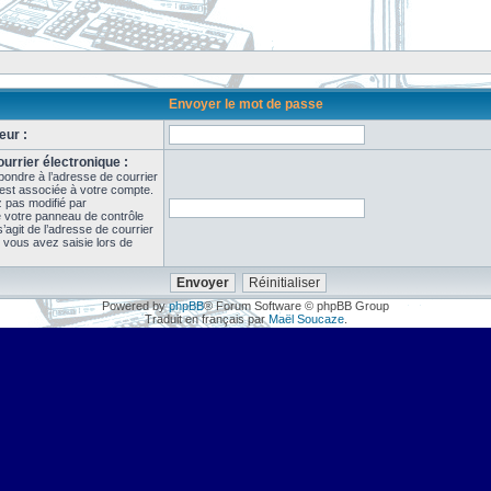
Envoyer le mot de passe
eur :
urrier électronique :
pondre à l’adresse de courrier
 est associée à votre compte.
z pas modifié par
de votre panneau de contrôle
il s’agit de l’adresse de courrier
 vous avez saisie lors de
Powered by
phpBB
® Forum Software © phpBB Group
Traduit en français par
Maël Soucaze
.