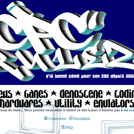
coup de main... Vous pouvez nous aider à mettre ce site à jour: n'hésitez pas à
me con
Connexion
Inscription
FAQ