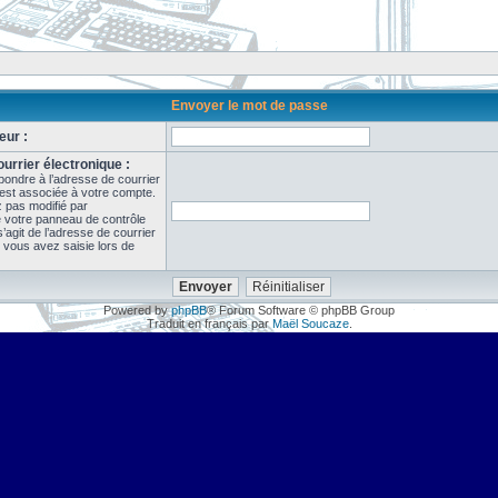
Envoyer le mot de passe
eur :
urrier électronique :
pondre à l’adresse de courrier
 est associée à votre compte.
z pas modifié par
de votre panneau de contrôle
il s’agit de l’adresse de courrier
 vous avez saisie lors de
Powered by
phpBB
® Forum Software © phpBB Group
Traduit en français par
Maël Soucaze
.