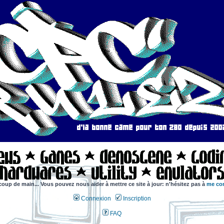
coup de main... Vous pouvez nous aider à mettre ce site à jour: n'hésitez pas à
me con
Connexion
Inscription
FAQ