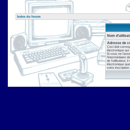
Index du forum
Nom d’utilisat
Adresse de co
Ceci doit corres
électronique qui
Si vous ne l’ave
l’intermédiaire 
de l’utilisateur, 
électronique que
votre inscription.