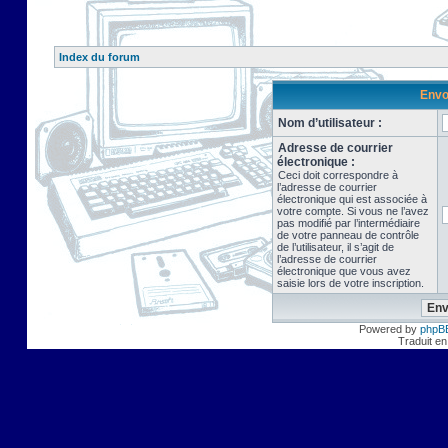
Index du forum
Envo
Nom d’utilisateur :
Adresse de courrier
électronique :
Ceci doit correspondre à
l’adresse de courrier
électronique qui est associée à
votre compte. Si vous ne l’avez
pas modifié par l’intermédiaire
de votre panneau de contrôle
de l’utilisateur, il s’agit de
l’adresse de courrier
électronique que vous avez
saisie lors de votre inscription.
Powered by
phpB
Traduit en