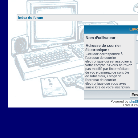
Index du forum
Envo
Nom d’utilisateur :
Adresse de courrier
électronique :
Ceci doit correspondre à
l’adresse de courrier
électronique qui est associée à
votre compte. Si vous ne l’avez
pas modifié par l’intermédiaire
de votre panneau de contrôle
de l’utilisateur, il s’agit de
l’adresse de courrier
électronique que vous avez
saisie lors de votre inscription.
Powered by
phpB
Traduit en