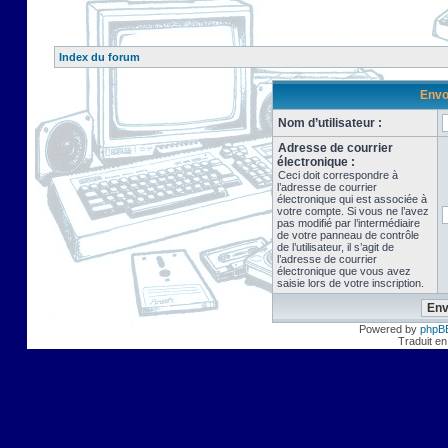
Index du forum
Envo
Nom d’utilisateur :
Adresse de courrier
électronique :
Ceci doit correspondre à
l’adresse de courrier
électronique qui est associée à
votre compte. Si vous ne l’avez
pas modifié par l’intermédiaire
de votre panneau de contrôle
de l’utilisateur, il s’agit de
l’adresse de courrier
électronique que vous avez
saisie lors de votre inscription.
Powered by
phpB
Traduit en