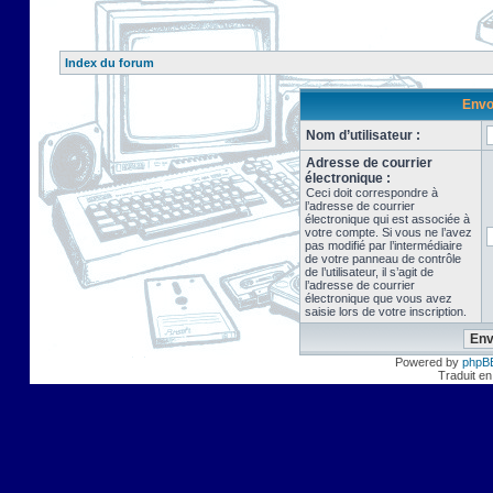
Index du forum
Envo
Nom d’utilisateur :
Adresse de courrier
électronique :
Ceci doit correspondre à
l’adresse de courrier
électronique qui est associée à
votre compte. Si vous ne l’avez
pas modifié par l’intermédiaire
de votre panneau de contrôle
de l’utilisateur, il s’agit de
l’adresse de courrier
électronique que vous avez
saisie lors de votre inscription.
Powered by
phpB
Traduit en