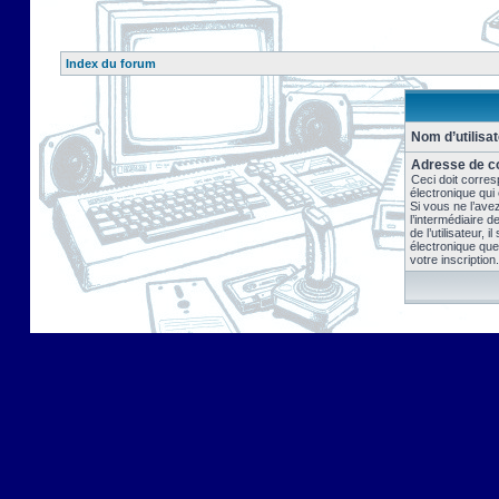
Index du forum
Nom d’utilisat
Adresse de co
Ceci doit corres
électronique qui
Si vous ne l’ave
l’intermédiaire 
de l’utilisateur, 
électronique que
votre inscription.