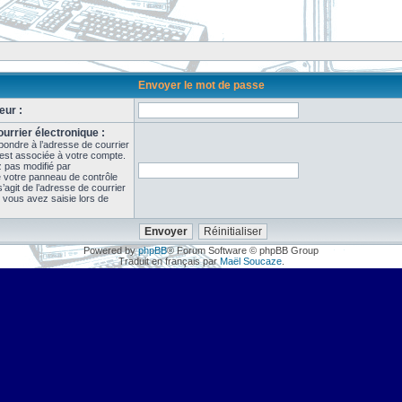
Envoyer le mot de passe
eur :
urrier électronique :
pondre à l’adresse de courrier
 est associée à votre compte.
z pas modifié par
de votre panneau de contrôle
il s’agit de l’adresse de courrier
 vous avez saisie lors de
Powered by
phpBB
® Forum Software © phpBB Group
Traduit en français par
Maël Soucaze
.