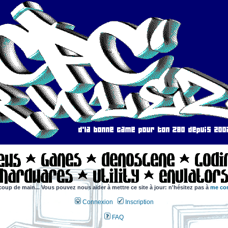
coup de main... Vous pouvez nous aider à mettre ce site à jour: n'hésitez pas à
me con
Connexion
Inscription
FAQ