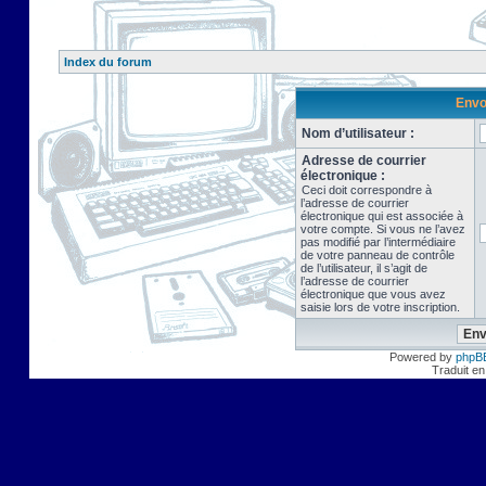
Index du forum
Envo
Nom d’utilisateur :
Adresse de courrier
électronique :
Ceci doit correspondre à
l’adresse de courrier
électronique qui est associée à
votre compte. Si vous ne l’avez
pas modifié par l’intermédiaire
de votre panneau de contrôle
de l’utilisateur, il s’agit de
l’adresse de courrier
électronique que vous avez
saisie lors de votre inscription.
Powered by
phpB
Traduit en