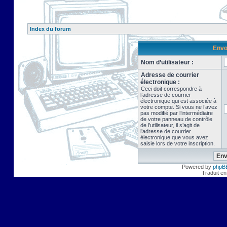
Index du forum
Envo
Nom d’utilisateur :
Adresse de courrier
électronique :
Ceci doit correspondre à
l’adresse de courrier
électronique qui est associée à
votre compte. Si vous ne l’avez
pas modifié par l’intermédiaire
de votre panneau de contrôle
de l’utilisateur, il s’agit de
l’adresse de courrier
électronique que vous avez
saisie lors de votre inscription.
Powered by
phpB
Traduit en