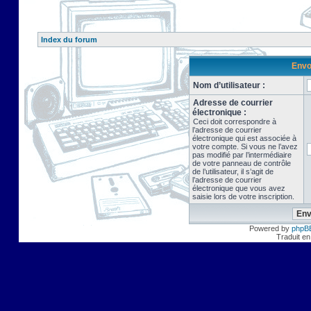
Index du forum
Envo
Nom d’utilisateur :
Adresse de courrier
électronique :
Ceci doit correspondre à
l’adresse de courrier
électronique qui est associée à
votre compte. Si vous ne l’avez
pas modifié par l’intermédiaire
de votre panneau de contrôle
de l’utilisateur, il s’agit de
l’adresse de courrier
électronique que vous avez
saisie lors de votre inscription.
Powered by
phpB
Traduit en