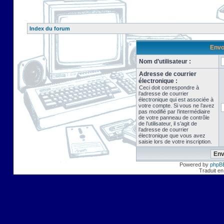
Index du forum
Envo
Nom d’utilisateur :
Adresse de courrier
électronique :
Ceci doit correspondre à
l’adresse de courrier
électronique qui est associée à
votre compte. Si vous ne l’avez
pas modifié par l’intermédiaire
de votre panneau de contrôle
de l’utilisateur, il s’agit de
l’adresse de courrier
électronique que vous avez
saisie lors de votre inscription.
Powered by
phpB
Traduit en