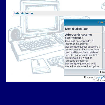
Index du forum
Envo
Nom d’utilisateur :
Adresse de courrier
électronique :
Ceci doit correspondre à
l’adresse de courrier
électronique qui est associée à
votre compte. Si vous ne l’avez
pas modifié par l’intermédiaire
de votre panneau de contrôle
de l’utilisateur, il s’agit de
l’adresse de courrier
électronique que vous avez
saisie lors de votre inscription.
Powered by
phpB
Traduit en