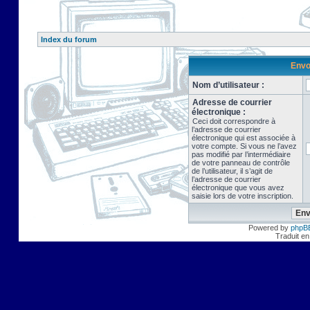
Index du forum
Envo
Nom d’utilisateur :
Adresse de courrier
électronique :
Ceci doit correspondre à
l’adresse de courrier
électronique qui est associée à
votre compte. Si vous ne l’avez
pas modifié par l’intermédiaire
de votre panneau de contrôle
de l’utilisateur, il s’agit de
l’adresse de courrier
électronique que vous avez
saisie lors de votre inscription.
Powered by
phpB
Traduit en