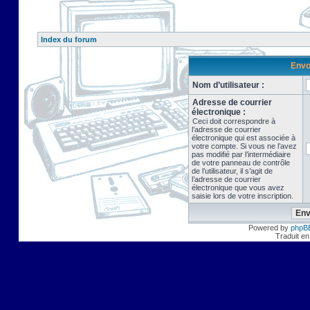
Index du forum
Envo
Nom d’utilisateur :
Adresse de courrier
électronique :
Ceci doit correspondre à
l’adresse de courrier
électronique qui est associée à
votre compte. Si vous ne l’avez
pas modifié par l’intermédiaire
de votre panneau de contrôle
de l’utilisateur, il s’agit de
l’adresse de courrier
électronique que vous avez
saisie lors de votre inscription.
Powered by
phpB
Traduit en