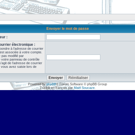
Envoyer le mot de passe
eur :
urrier électronique :
pondre à l’adresse de courrier
 est associée à votre compte.
z pas modifié par
de votre panneau de contrôle
il s’agit de l’adresse de courrier
 vous avez saisie lors de
Powered by
phpBB
® Forum Software © phpBB Group
Traduit en français par
Maël Soucaze
.