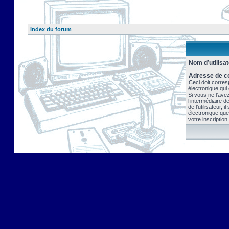
Index du forum
Nom d’utilisat
Adresse de co
Ceci doit corres
électronique qui
Si vous ne l’ave
l’intermédiaire 
de l’utilisateur, 
électronique que
votre inscription.