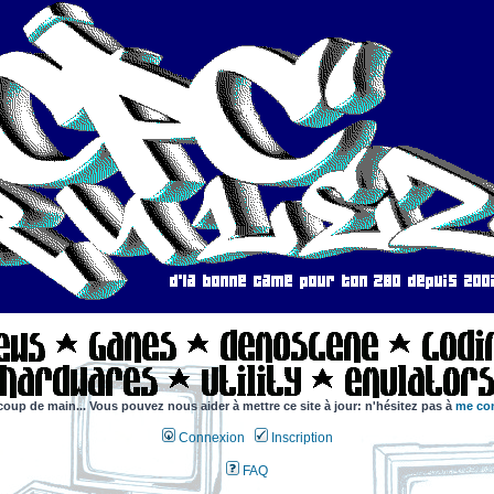
coup de main... Vous pouvez nous aider à mettre ce site à jour: n'hésitez pas à
me con
Connexion
Inscription
FAQ