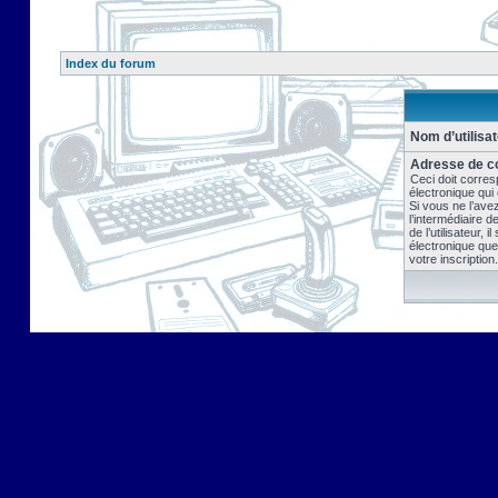
Index du forum
Nom d’utilisat
Adresse de co
Ceci doit corres
électronique qui
Si vous ne l’ave
l’intermédiaire 
de l’utilisateur, 
électronique que
votre inscription.