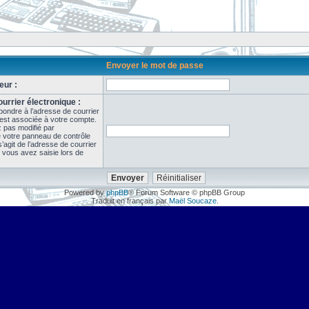
Envoyer le mot de passe
eur :
urrier électronique :
pondre à l’adresse de courrier
 est associée à votre compte.
z pas modifié par
de votre panneau de contrôle
il s’agit de l’adresse de courrier
 vous avez saisie lors de
Powered by
phpBB
® Forum Software © phpBB Group
Traduit en français par
Maël Soucaze
.