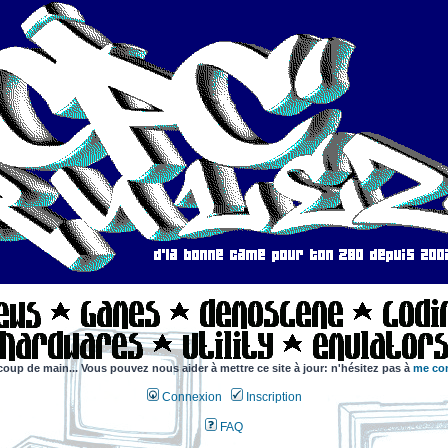
coup de main... Vous pouvez nous aider à mettre ce site à jour: n'hésitez pas à
me con
Connexion
Inscription
FAQ