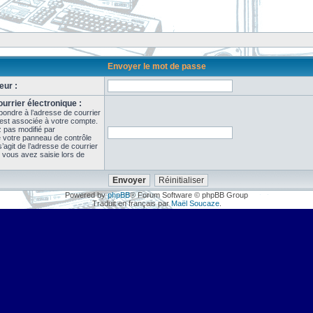
Envoyer le mot de passe
eur :
urrier électronique :
pondre à l’adresse de courrier
 est associée à votre compte.
z pas modifié par
de votre panneau de contrôle
il s’agit de l’adresse de courrier
 vous avez saisie lors de
Powered by
phpBB
® Forum Software © phpBB Group
Traduit en français par
Maël Soucaze
.