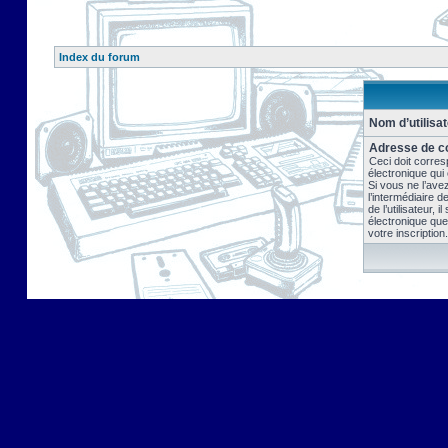
Index du forum
Nom d’utilisat
Adresse de co
Ceci doit corres
électronique qui
Si vous ne l’ave
l’intermédiaire 
de l’utilisateur, 
électronique que
votre inscription.