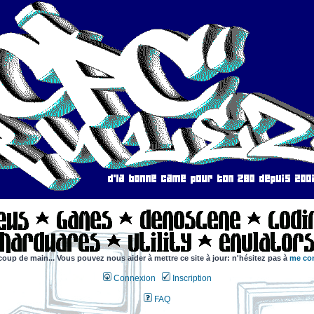
coup de main... Vous pouvez nous aider à mettre ce site à jour: n'hésitez pas à
me con
Connexion
Inscription
FAQ