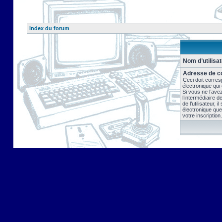
Index du forum
Nom d’utilisat
Adresse de co
Ceci doit corres
électronique qui
Si vous ne l’ave
l’intermédiaire 
de l’utilisateur, 
électronique que
votre inscription.