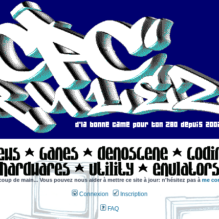
coup de main... Vous pouvez nous aider à mettre ce site à jour: n'hésitez pas à
me con
Connexion
Inscription
FAQ