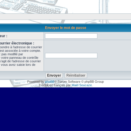
Envoyer le mot de passe
eur :
urrier électronique :
pondre à l’adresse de courrier
 est associée à votre compte.
z pas modifié par
de votre panneau de contrôle
il s’agit de l’adresse de courrier
 vous avez saisie lors de
Powered by
phpBB
® Forum Software © phpBB Group
Traduit en français par
Maël Soucaze
.