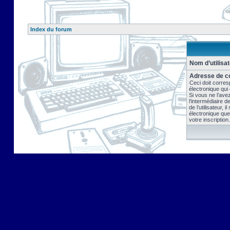
Index du forum
Nom d’utilisat
Adresse de co
Ceci doit corres
électronique qui
Si vous ne l’ave
l’intermédiaire 
de l’utilisateur, 
électronique que
votre inscription.