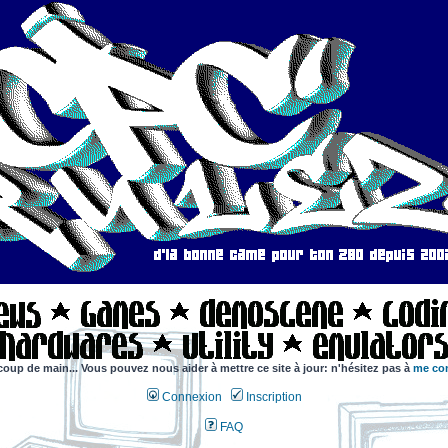
coup de main... Vous pouvez nous aider à mettre ce site à jour: n'hésitez pas à
me con
Connexion
Inscription
FAQ