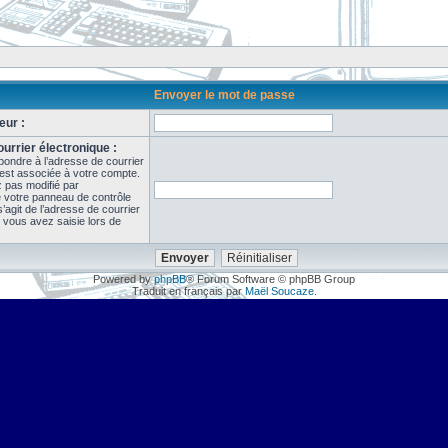
Envoyer le mot de passe
eur :
urrier électronique :
pondre à l’adresse de courrier
 est associée à votre compte.
z pas modifié par
de votre panneau de contrôle
il s’agit de l’adresse de courrier
 vous avez saisie lors de
Powered by
phpBB
® Forum Software © phpBB Group
Traduit en français par
Maël Soucaze
.