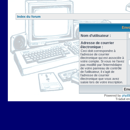
Index du forum
Envo
Nom d’utilisateur :
Adresse de courrier
électronique :
Ceci doit correspondre à
l’adresse de courrier
électronique qui est associée à
votre compte. Si vous ne l’avez
pas modifié par l’intermédiaire
de votre panneau de contrôle
de l’utilisateur, il s’agit de
l’adresse de courrier
électronique que vous avez
saisie lors de votre inscription.
Powered by
phpB
Traduit en