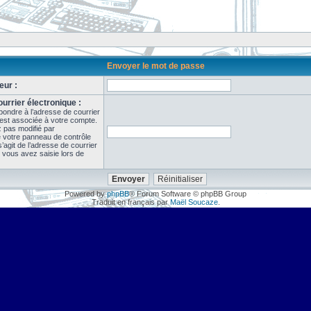
Envoyer le mot de passe
eur :
urrier électronique :
pondre à l’adresse de courrier
 est associée à votre compte.
z pas modifié par
de votre panneau de contrôle
il s’agit de l’adresse de courrier
 vous avez saisie lors de
Powered by
phpBB
® Forum Software © phpBB Group
Traduit en français par
Maël Soucaze
.