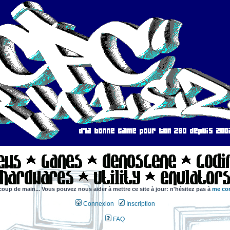
coup de main... Vous pouvez nous aider à mettre ce site à jour: n'hésitez pas à
me con
Connexion
Inscription
FAQ