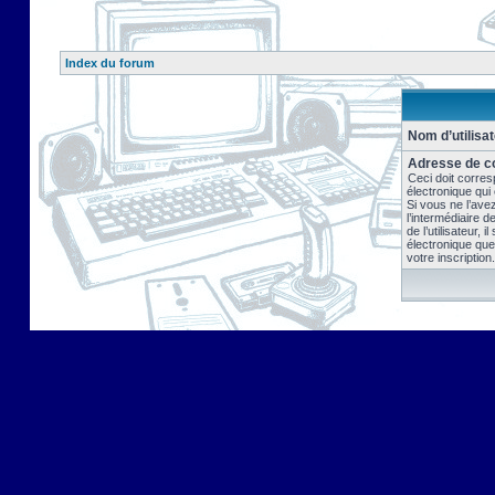
Index du forum
Nom d’utilisat
Adresse de co
Ceci doit corres
électronique qui
Si vous ne l’ave
l’intermédiaire 
de l’utilisateur, 
électronique que
votre inscription.