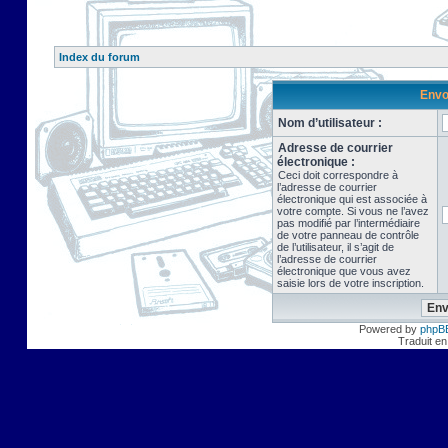
Index du forum
Envo
Nom d’utilisateur :
Adresse de courrier
électronique :
Ceci doit correspondre à
l’adresse de courrier
électronique qui est associée à
votre compte. Si vous ne l’avez
pas modifié par l’intermédiaire
de votre panneau de contrôle
de l’utilisateur, il s’agit de
l’adresse de courrier
électronique que vous avez
saisie lors de votre inscription.
Powered by
phpB
Traduit en