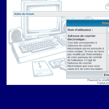
Index du forum
Envo
Nom d’utilisateur :
Adresse de courrier
électronique :
Ceci doit correspondre à
l’adresse de courrier
électronique qui est associée à
votre compte. Si vous ne l’avez
pas modifié par l’intermédiaire
de votre panneau de contrôle
de l’utilisateur, il s’agit de
l’adresse de courrier
électronique que vous avez
saisie lors de votre inscription.
Powered by
phpB
Traduit en