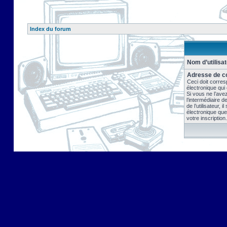
Index du forum
Nom d’utilisat
Adresse de co
Ceci doit corres
électronique qui
Si vous ne l’ave
l’intermédiaire 
de l’utilisateur, 
électronique que
votre inscription.