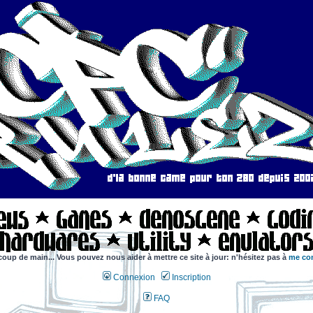
coup de main... Vous pouvez nous aider à mettre ce site à jour: n'hésitez pas à
me con
Connexion
Inscription
FAQ