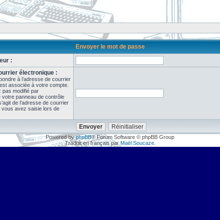
Envoyer le mot de passe
eur :
urrier électronique :
pondre à l’adresse de courrier
 est associée à votre compte.
z pas modifié par
de votre panneau de contrôle
il s’agit de l’adresse de courrier
 vous avez saisie lors de
Powered by
phpBB
® Forum Software © phpBB Group
Traduit en français par
Maël Soucaze
.