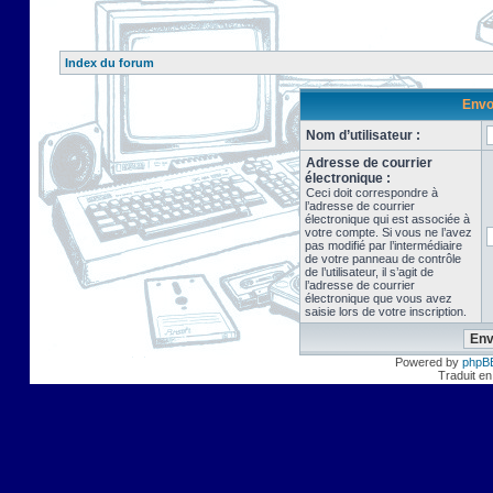
Index du forum
Envo
Nom d’utilisateur :
Adresse de courrier
électronique :
Ceci doit correspondre à
l’adresse de courrier
électronique qui est associée à
votre compte. Si vous ne l’avez
pas modifié par l’intermédiaire
de votre panneau de contrôle
de l’utilisateur, il s’agit de
l’adresse de courrier
électronique que vous avez
saisie lors de votre inscription.
Powered by
phpB
Traduit en