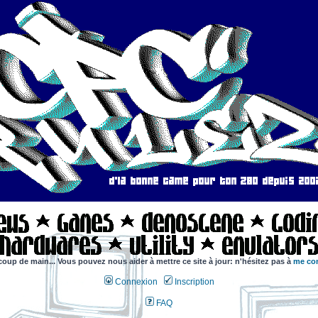
coup de main... Vous pouvez nous aider à mettre ce site à jour: n'hésitez pas à
me con
Connexion
Inscription
FAQ