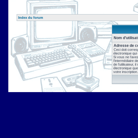
Index du forum
Nom d’utilisat
Adresse de co
Ceci doit corres
électronique qui
Si vous ne l’ave
l’intermédiaire 
de l’utilisateur, 
électronique que
votre inscription.