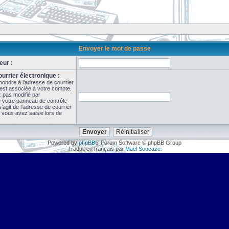
Envoyer le mot de passe
eur :
urrier électronique :
pondre à l’adresse de courrier
 est associée à votre compte.
z pas modifié par
de votre panneau de contrôle
il s’agit de l’adresse de courrier
 vous avez saisie lors de
Powered by
phpBB
® Forum Software © phpBB Group
Traduit en français par
Maël Soucaze
.