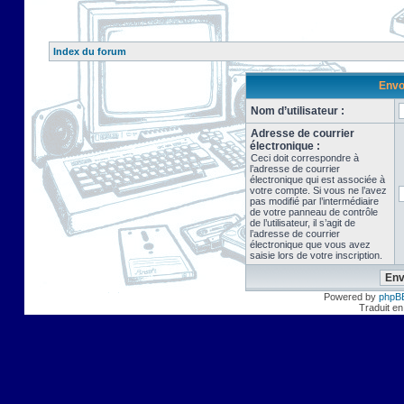
Index du forum
Envo
Nom d’utilisateur :
Adresse de courrier
électronique :
Ceci doit correspondre à
l’adresse de courrier
électronique qui est associée à
votre compte. Si vous ne l’avez
pas modifié par l’intermédiaire
de votre panneau de contrôle
de l’utilisateur, il s’agit de
l’adresse de courrier
électronique que vous avez
saisie lors de votre inscription.
Powered by
phpB
Traduit en