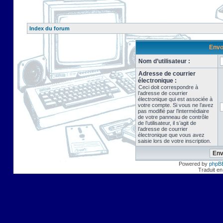
Index du forum
Envo
Nom d’utilisateur :
Adresse de courrier
électronique :
Ceci doit correspondre à
l’adresse de courrier
électronique qui est associée à
votre compte. Si vous ne l’avez
pas modifié par l’intermédiaire
de votre panneau de contrôle
de l’utilisateur, il s’agit de
l’adresse de courrier
électronique que vous avez
saisie lors de votre inscription.
Powered by
phpB
Traduit en