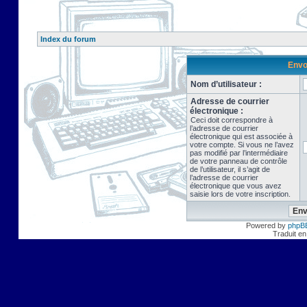
Index du forum
Envo
Nom d’utilisateur :
Adresse de courrier
électronique :
Ceci doit correspondre à
l’adresse de courrier
électronique qui est associée à
votre compte. Si vous ne l’avez
pas modifié par l’intermédiaire
de votre panneau de contrôle
de l’utilisateur, il s’agit de
l’adresse de courrier
électronique que vous avez
saisie lors de votre inscription.
Powered by
phpB
Traduit en