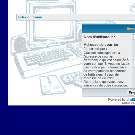
Index du forum
Envo
Nom d’utilisateur :
Adresse de courrier
électronique :
Ceci doit correspondre à
l’adresse de courrier
électronique qui est associée à
votre compte. Si vous ne l’avez
pas modifié par l’intermédiaire
de votre panneau de contrôle
de l’utilisateur, il s’agit de
l’adresse de courrier
électronique que vous avez
saisie lors de votre inscription.
Powered by
phpB
Traduit en