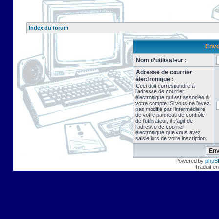
Index du forum
Envo
Nom d’utilisateur :
Adresse de courrier
électronique :
Ceci doit correspondre à
l’adresse de courrier
électronique qui est associée à
votre compte. Si vous ne l’avez
pas modifié par l’intermédiaire
de votre panneau de contrôle
de l’utilisateur, il s’agit de
l’adresse de courrier
électronique que vous avez
saisie lors de votre inscription.
Powered by
phpB
Traduit en