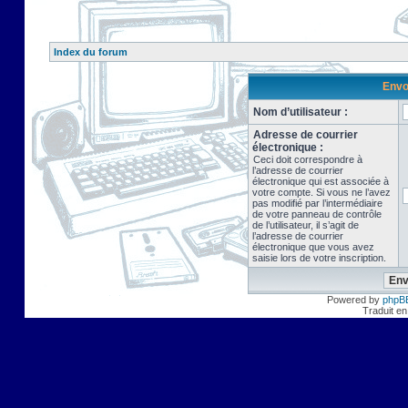
Index du forum
Envo
Nom d’utilisateur :
Adresse de courrier
électronique :
Ceci doit correspondre à
l’adresse de courrier
électronique qui est associée à
votre compte. Si vous ne l’avez
pas modifié par l’intermédiaire
de votre panneau de contrôle
de l’utilisateur, il s’agit de
l’adresse de courrier
électronique que vous avez
saisie lors de votre inscription.
Powered by
phpB
Traduit en