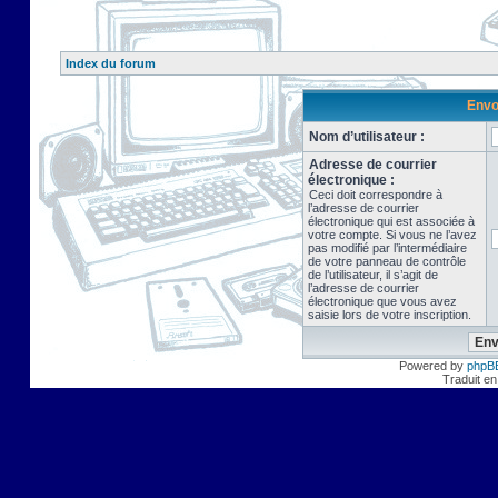
Index du forum
Envo
Nom d’utilisateur :
Adresse de courrier
électronique :
Ceci doit correspondre à
l’adresse de courrier
électronique qui est associée à
votre compte. Si vous ne l’avez
pas modifié par l’intermédiaire
de votre panneau de contrôle
de l’utilisateur, il s’agit de
l’adresse de courrier
électronique que vous avez
saisie lors de votre inscription.
Powered by
phpB
Traduit en