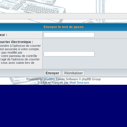
Envoyer le mot de passe
eur :
urrier électronique :
pondre à l’adresse de courrier
 est associée à votre compte.
z pas modifié par
de votre panneau de contrôle
il s’agit de l’adresse de courrier
 vous avez saisie lors de
Powered by
phpBB
® Forum Software © phpBB Group
Traduit en français par
Maël Soucaze
.