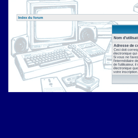
Index du forum
Nom d’utilisat
Adresse de co
Ceci doit corres
électronique qui
Si vous ne l’ave
l’intermédiaire 
de l’utilisateur, 
électronique que
votre inscription.