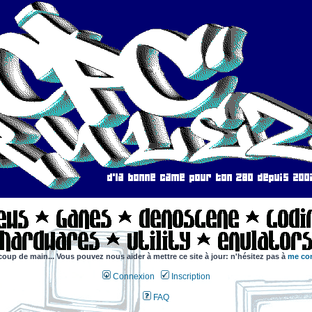
coup de main... Vous pouvez nous aider à mettre ce site à jour: n'hésitez pas à
me con
Connexion
Inscription
FAQ